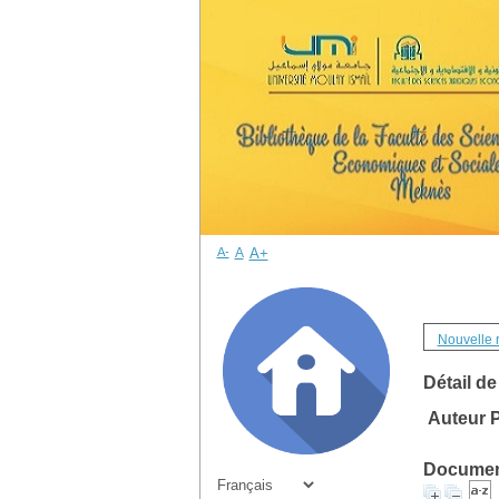
A-
A
A+
Nouvelle 
Détail de
Auteur 
Document