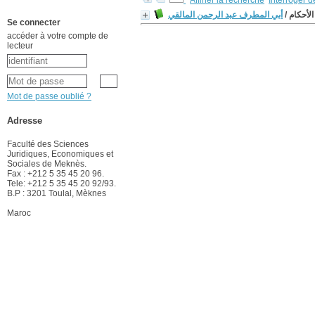
Affiner la recherche
Interroger 
أبي المطرف عبد الرحمن المالقي
/
الأحكام
Se connecter
accéder à votre compte de
lecteur
Mot de passe oublié ?
Adresse
Faculté des Sciences
Juridiques, Economiques et
Sociales de Meknès.
Fax : +212 5 35 45 20 96.
Tele: +212 5 35 45 20 92/93.
B.P : 3201 Toulal, Mèknes
Maroc