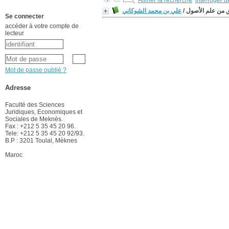
Affiner la recherche
Interroger 
علي بن محمد الشوكاني
/
ق من علم الأصول
Se connecter
accéder à votre compte de
lecteur
Mot de passe oublié ?
Adresse
Faculté des Sciences
Juridiques, Economiques et
Sociales de Meknès.
Fax : +212 5 35 45 20 96.
Tele: +212 5 35 45 20 92/93.
B.P : 3201 Toulal, Mèknes
Maroc