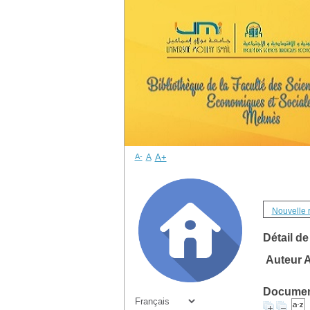
A-
A
A+
Nouvelle 
Détail de
Auteur A
Document