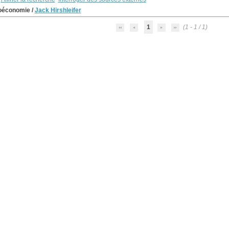
oéconomie
/
Jack Hirshleifer
1
(1 - 1 / 1)