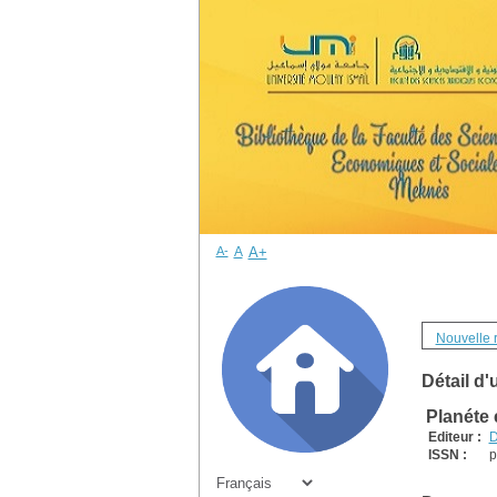
A-
A
A+
Nouvelle 
Détail d'
Planéte 
Editeur :
D
ISSN :
p