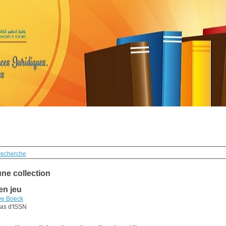
recherche
une collection
en jeu
e Boeck
as d'ISSN