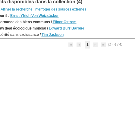
s disponibles dans la collection (4)
Affiner la recherche
Interroger des sources externes
eur 5
/
Ernst Ylrich Von Weizsäcker
ernance des biens communs
/
Elinor Ostrom
ew deal écologique mondial
/
Edward Burr Barbier
périté sans croissance
/
Tim Jackson
1
(1 - 4 / 4)