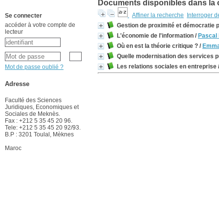
Documents disponibles dans la co
Affiner la recherche
Interroger 
Se connecter
accéder à votre compte de
Gestion de proximité et démocratie p
lecteur
L'économie de l'information
/
Pascal 
Où en est la théorie critique ?
/
Emman
Quelle modernisation des services p
Les relations sociales en entreprise
Mot de passe oublié ?
Adresse
Faculté des Sciences
Juridiques, Economiques et
Sociales de Meknès.
Fax : +212 5 35 45 20 96.
Tele: +212 5 35 45 20 92/93.
B.P : 3201 Toulal, Mèknes
Maroc