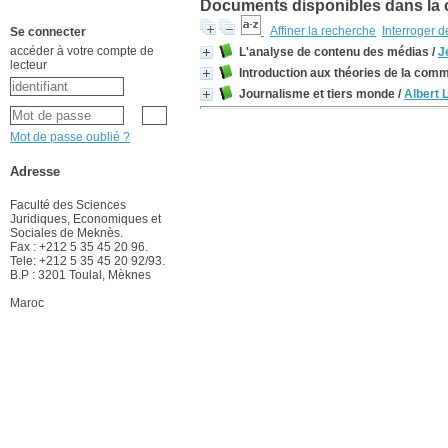
Documents disponibles dans la co
Affiner la recherche
Interroger 
Se connecter
accéder à votre compte de
L'analyse de contenu des médias
/
J
lecteur
Introduction aux théories de la com
Journalisme et tiers monde
/
Albert 
Mot de passe oublié ?
Adresse
Faculté des Sciences
Juridiques, Economiques et
Sociales de Meknès.
Fax : +212 5 35 45 20 96.
Tele: +212 5 35 45 20 92/93.
B.P : 3201 Toulal, Mèknes
Maroc