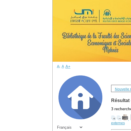
A-
A
A+
Nouvelle 
Résultat
3
recherche
externes