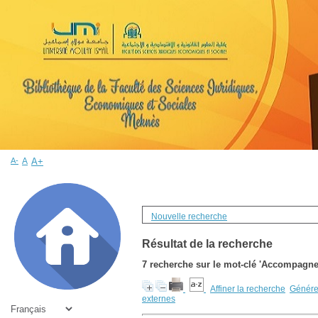
A-
A
A+
Nouvelle recherche
Résultat de la recherche
7
recherche sur le mot-clé
'Accompagnem
Affiner la recherche
Générer
externes