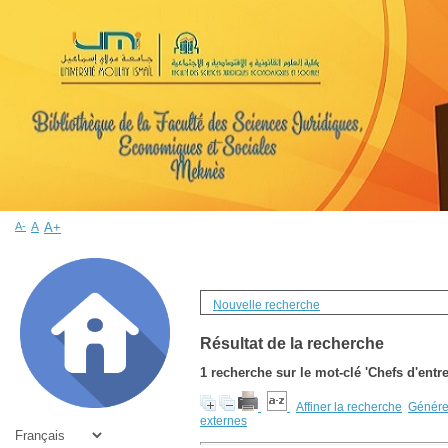
A-
A
A+
Nouvelle recherche
Résultat de la recherche
1
recherche sur le mot-clé
'Chefs d'entr
Affiner la recherche
Générer
externes