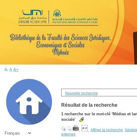
A-
A
A+
Nouvelle recherche
Résultat de la recherche
1
recherche sur le mot-clé
'Médias et l
sociale'
Affiner la recherche
Générer
externes