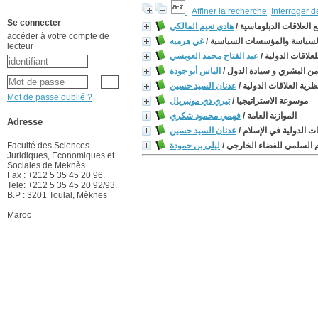
Affiner la recherche
Interroger 
Se connecter
 العلاقات الدبلوماسية
/
هادي نعيم المالكي
accéder à votre compte de
لسياسة والمؤسسات السياسية
/
غي هرميه
lecteur
علاقات الدولية
/
عبد الفتاح محمد العويسي
أمن البشري و سيادة الدول
/
الياس أبو جودة
ظرية العلاقات الدولية
/
عدنان السيد حسين
Mot de passe oublié ?
موسوعة الاستراتيجيا
/
تيري دي مونبريال
الموازنة العامة
/
فهمي محمود شكري
Adresse
ات الدولية في الإسلام
/
عدنان السيد حسين
م السلمي للفضاء الخارجي
/
ليلى بن حمودة
Faculté des Sciences
Juridiques, Economiques et
Sociales de Meknès.
Fax : +212 5 35 45 20 96.
Tele: +212 5 35 45 20 92/93.
B.P : 3201 Toulal, Mèknes
Maroc