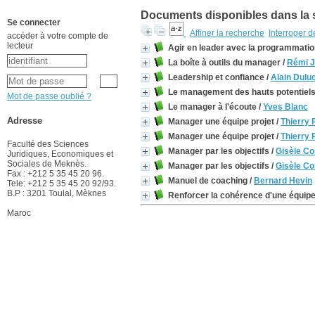
Documents disponibles dans la s
Se connecter
Affiner la recherche
Interroger 
accéder à votre compte de
lecteur
Agir en leader avec la programmatio
La boîte à outils du manager
/
Rémi J
Leadership et confiance
/
Alain Dulu
Le management des hauts potentiel
Mot de passe oublié ?
Le manager à l'écoute
/
Yves Blanc
Adresse
Manager une équipe projet
/
Thierry 
Manager une équipe projet
/
Thierry 
Faculté des Sciences
Manager par les objectifs
/
Gisèle 
Juridiques, Economiques et
Sociales de Meknès.
Manager par les objectifs
/
Gisèle 
Fax : +212 5 35 45 20 96.
Manuel de coaching
/
Bernard Hevin
Tele: +212 5 35 45 20 92/93.
B.P : 3201 Toulal, Mèknes
Renforcer la cohérence d'une équip
Maroc